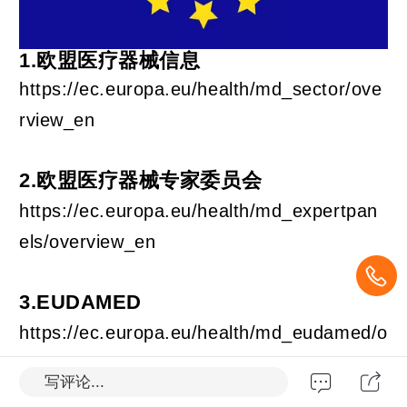
1.欧盟医疗器械信息
https://ec.europa.eu/health/md_sector/ove
rview_en
2.欧盟医疗器械专家委员会
https://ec.europa.eu/health/md_expertpan
els/overview_en
3.EUDAMED
https://ec.europa.eu/health/md_eudamed/o
verview_en
写评论...